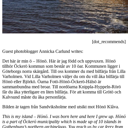
[dot_recommends]
Guest photoblogger Annicka Carlund writes:
Det här är min ö – Hönö. Här är jag född och uppvuxen. Hönö
tillhör Öckerö kommun som består av 10 öar. Kommunen ligger i
Göteborgs norra skärgård. Till oss kommer du med bilfärja från Lilla
Varholmen. Vid Lilla Varholmen väljer du om du vill åka bilfärja till
Hönö eller Björkö. Öarna Fotö-Hönö-Öckerö-Hälsö är
sammanbundna med broar. Till nordöarna Knippla-Hyppeln-Rörö
får du åka ytterligare en liten bilfärja. För att komma till Grötö och
Kalvsund måste du åka personfärja.
Bilden är tagen från Sandviksholme med utsikt mot Hönö Klåva.
This is my island – Hönö. I was born here and here I grew up. Hönö
is a part of Öckerö municipality which is made up of 10 islands in
Gothenburg’s northern archipelago. You reach us by car ferry from