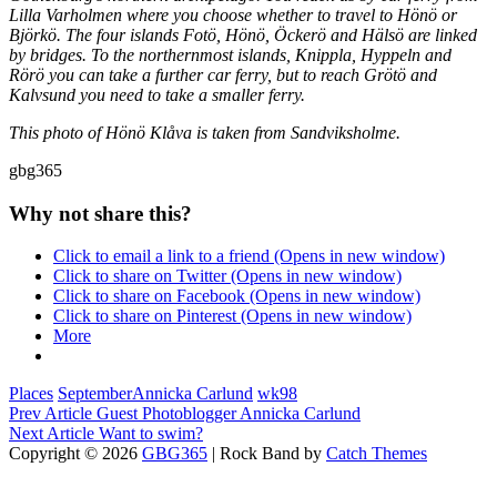
Lilla Varholmen where you choose whether to travel to Hönö or
Björkö. The four islands Fotö, Hönö, Öckerö and Hälsö are linked
by bridges. To the northernmost islands, Knippla, Hyppeln and
Rörö you can take a further car ferry, but to reach Grötö and
Kalvsund you need to take a smaller ferry.
This photo of Hönö Klåva is taken from Sandviksholme.
gbg365
Why not share this?
Click to email a link to a friend (Opens in new window)
Click to share on Twitter (Opens in new window)
Click to share on Facebook (Opens in new window)
Click to share on Pinterest (Opens in new window)
More
Categories
Tags,
Places
September
Annicka Carlund
wk98
Post
Previous
Prev Article
Guest Photoblogger Annicka Carlund
Post
Next
Next Article
Want to swim?
navigation
Post
Copyright © 2026
GBG365
|
Rock Band by
Catch Themes
Scroll
Up