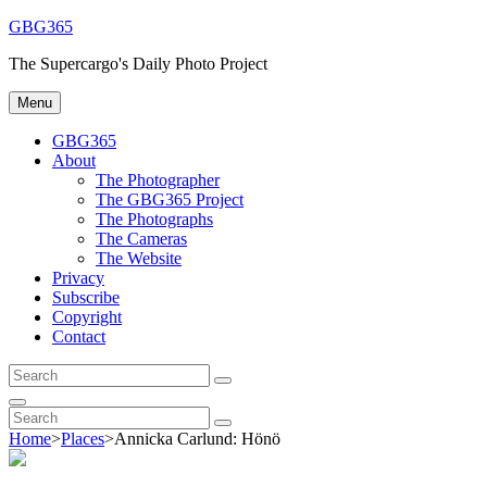
Skip
GBG365
to
The Supercargo's Daily Photo Project
content
Menu
GBG365
About
The Photographer
The GBG365 Project
The Photographs
The Cameras
The Website
Privacy
Subscribe
Copyright
Contact
Search
Search
for:
Search
Search
Search
for:
Home
>
Places
>
Annicka Carlund: Hönö